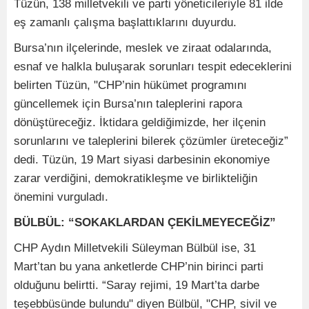
Tüzün, 138 milletvekili ve parti yöneticileriyle 81 ilde
eş zamanlı çalışma başlattıklarını duyurdu.
Bursa’nın ilçelerinde, meslek ve ziraat odalarında,
esnaf ve halkla buluşarak sorunları tespit edeceklerini
belirten Tüzün, "CHP’nin hükümet programını
güncellemek için Bursa’nın taleplerini rapora
dönüştüreceğiz. İktidara geldiğimizde, her ilçenin
sorunlarını ve taleplerini bilerek çözümler üreteceğiz”
dedi. Tüzün, 19 Mart siyasi darbesinin ekonomiye
zarar verdiğini, demokratikleşme ve birlikteliğin
önemini vurguladı.
BÜLBÜL: “SOKAKLARDAN ÇEKİLMEYECEĞİZ”
CHP Aydın Milletvekili Süleyman Bülbül ise, 31
Mart’tan bu yana anketlerde CHP’nin birinci parti
olduğunu belirtti. “Saray rejimi, 19 Mart’ta darbe
teşebbüsünde bulundu" diyen Bülbül, "CHP, sivil ve