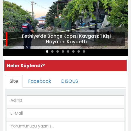
Fethiye’de Bahçe Kapısı Kavgası: 1 Kişi
Hayatını Kaybetti
Neler Söylendi?
Site
Facebook
DISQUS