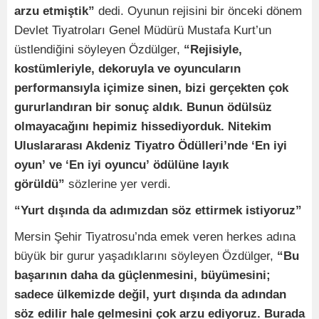
arzu etmiştik”
dedi. Oyunun rejisini bir önceki dönem
Devlet Tiyatroları Genel Müdürü Mustafa Kurt’un
üstlendiğini söyleyen Özdülger,
“Rejisiyle,
kostümleriyle, dekoruyla ve oyuncuların
performansıyla içimize sinen, bizi gerçekten çok
gururlandıran bir sonuç aldık. Bunun ödülsüz
olmayacağını hepimiz hissediyorduk. Nitekim
Uluslararası Akdeniz Tiyatro Ödülleri’nde ‘En iyi
oyun’ ve ‘En iyi oyuncu’ ödülüne layık
görüldü”
sözlerine yer verdi.
“Yurt dışında da adımızdan söz ettirmek istiyoruz”
Mersin Şehir Tiyatrosu’nda emek veren herkes adına
büyük bir gurur yaşadıklarını söyleyen Özdülger,
“Bu
başarının daha da güçlenmesini, büyümesini;
sadece ülkemizde değil, yurt dışında da adından
söz edilir hale gelmesini çok arzu ediyoruz. Burada