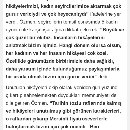
hikâyelerimizi, kadın seyircilerimize aktarmak çok
gurur vericiydi ve çok heyecanlıydı”
ifadelerine yer
verdi. Özmen, seyircilerin temsil esnasında 5 kadın
oyuncu ile karşılaşacağına dikkat çekerek,
“Büyük ve
çok güzel bir ekibiz. İnsanların hikâyelerini
anlatmak bizim işimiz. Hangi dönem olursa olsun,
her kadının ve her insanın hikâyesi çok özel.
Özellikle günümüzde birbirimizle daha sağlıklı,
daha yaratım içinde bulunduğumuz paylaşımlarla
bir arada olmak bizim için gurur verici”
dedi.
Unutulan hikâyeleri ekip olarak yeniden gün yüzüne
çıkartıp sahnelemekten duydukları memnuniyeti de
dile getiren Özmen,
“Tarihin tozlu raflarında kalmış
ve hikâyeleri unutulmuş gibi görünen karakterleri,
o raflardan çıkarıp Mersinli tiyatroseverlerle
buluşturmak bizim için çok önemli. ‘Ben