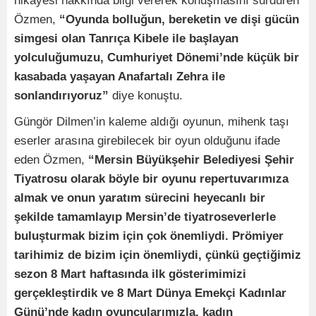
hikâyesi hakkında bilgi vererek konuşmasını sürdüren
Özmen,
“Oyunda bolluğun, bereketin ve dişi gücün
simgesi olan Tanrıça Kibele ile başlayan
yolculuğumuzu, Cumhuriyet Dönemi’nde küçük bir
kasabada yaşayan Anafartalı Zehra ile
sonlandırıyoruz”
diye konuştu.
Güngör Dilmen’in kaleme aldığı oyunun, mihenk taşı
eserler arasına girebilecek bir oyun olduğunu ifade
eden Özmen,
“Mersin Büyükşehir Belediyesi Şehir
Tiyatrosu olarak böyle bir oyunu repertuvarımıza
almak ve onun yaratım sürecini heyecanlı bir
şekilde tamamlayıp Mersin’de tiyatroseverlerle
buluşturmak bizim için çok önemliydi. Prömiyer
tarihimiz de bizim için önemliydi, çünkü geçtiğimiz
sezon 8 Mart haftasında ilk gösterimimizi
gerçekleştirdik ve 8 Mart Dünya Emekçi Kadınlar
Günü’nde kadın oyuncularımızla, kadın