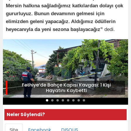
Mersin halkına sağladığımız katkılardan dolayı çok
gururluyuz. Bunun devamının gelmesi için
elimizden geleni yapacağız. Aldığımız ödüllerin
heyecanıyla da yeni sezona başlayacağız”
dedi.
Fethiye’de Bahçe Kapısı Kavgası: 1 Kişi
Hayatını Kaybetti
Neler Söylendi?
Site
Facebook
DISQUS