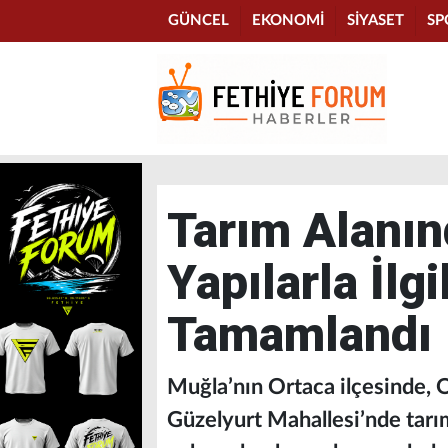
GÜNCEL
EKONOMİ
SİYASET
SP
Tarım Alanın
Yapılarla İlgi
Tamamlandı
Muğla’nın Ortaca ilçesinde, 
Güzelyurt Mahallesi’nde tarım