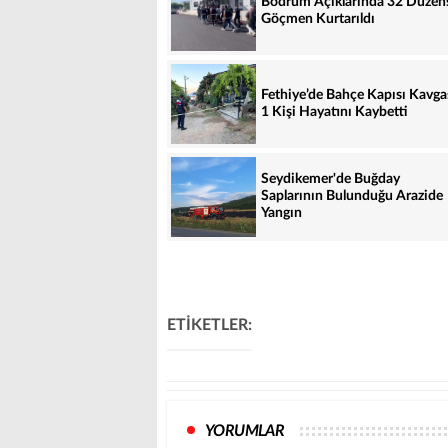
Bodrum Açıklarında 32 Düzen
Göçmen Kurtarıldı
Fethiye’de Bahçe Kapısı Kavga
1 Kişi Hayatını Kaybetti
Seydikemer'de Buğday
Saplarının Bulunduğu Arazide
Yangın
ETİKETLER:
YORUMLAR