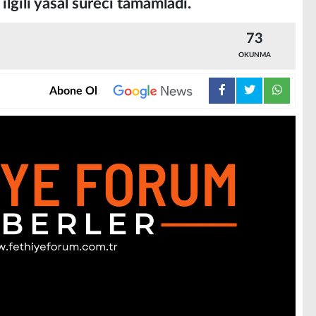
 ilgili yasal süreci tamamladı.
73
OKUNMA
Abone Ol