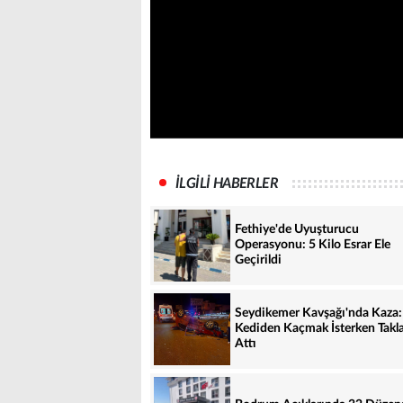
İLGİLİ HABERLER
Fethiye'de Uyuşturucu
Operasyonu: 5 Kilo Esrar Ele
Geçirildi
Seydikemer Kavşağı'nda Kaza:
Kediden Kaçmak İsterken Takl
Attı