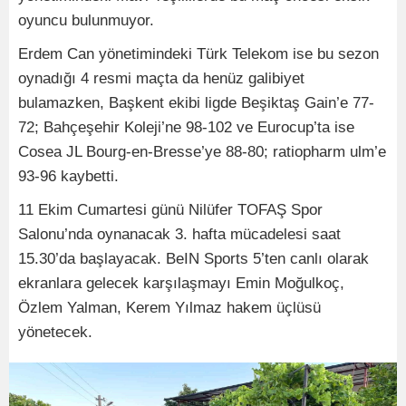
oyuncu bulunmuyor.
Erdem Can yönetimindeki Türk Telekom ise bu sezon
oynadığı 4 resmi maçta da henüz galibiyet
bulamazken, Başkent ekibi ligde Beşiktaş Gain’e 77-
72; Bahçeşehir Koleji’ne 98-102 ve Eurocup’ta ise
Cosea JL Bourg-en-Bresse’ye 88-80; ratiopharm ulm’e
93-96 kaybetti.
11 Ekim Cumartesi günü Nilüfer TOFAŞ Spor
Salonu’nda oynanacak 3. hafta mücadelesi saat
15.30’da başlayacak. BeIN Sports 5’ten canlı olarak
ekranlara gelecek karşılaşmayı Emin Moğulkoç,
Özlem Yalman, Kerem Yılmaz hakem üçlüsü
yönetecek.