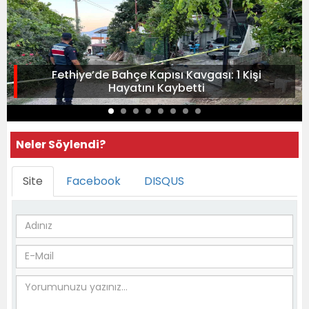
Fethiye’de Bahçe Kapısı Kavgası: 1 Kişi
Hayatını Kaybetti
Neler Söylendi?
Site
Facebook
DISQUS